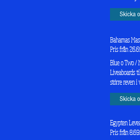
Skicka o
Bahamas Mast
Pris från 26.6
Blue o Two / 
Liveaboards t
större reven i 
Skicka o
Egypten Leve
Pris från 8.69