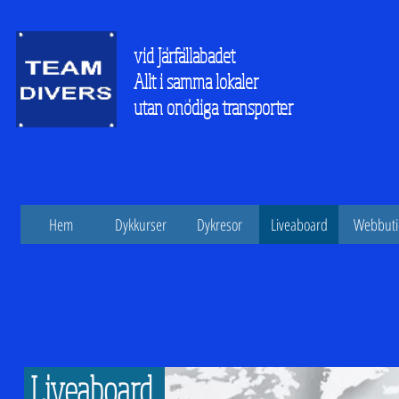
vid Järfällabadet
Allt i samma lokaler
utan onödiga transporter
Hem
Dykkurser
Dykresor
Liveaboard
Webbuti
Liveaboard