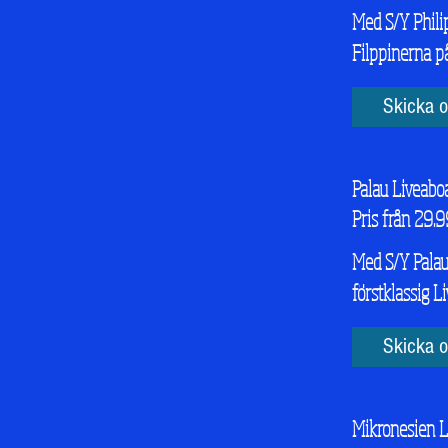
Med S/Y Philip
Filppinerna på
Skicka o
Palau Liveabo
Pris från 29.9
Med S/Y Palau 
förstklassig L
Skicka o
Mikronesien L