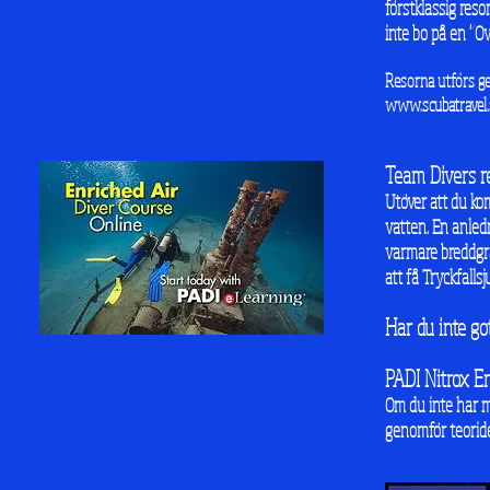
förstklassig reso
inte bo på en "O
Resorna utförs ge
www.scubatravel.
Team Divers r
Utöver att du ko
vatten. En anledn
varmare breddgra
att få Tryckfall
Har du inte go
PADI Nitrox En
Om du inte har m
genomför teoride