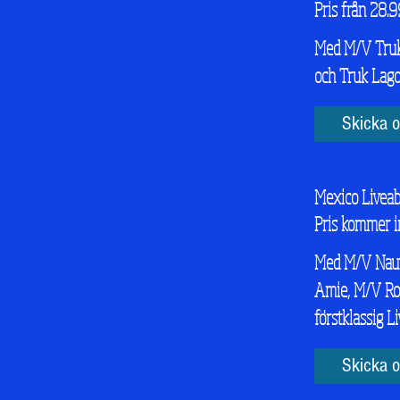
Pris från 28.9
Med M/V Truk 
och Truk Lago
Skicka o
Mexico Livea
Pris kommer i
Med M/V Nauti
Amie, M/V Roc
förstklassig L
Skicka o