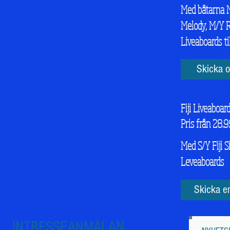
Med båtarna M
Melody, M/Y R
Liveaboards ti
Skicka o
Fiji Liveaboar
Pris från 28.9
Med S/Y Fiji Si
Leveaboards
Skicka en
INTRESSEANMÄLAN