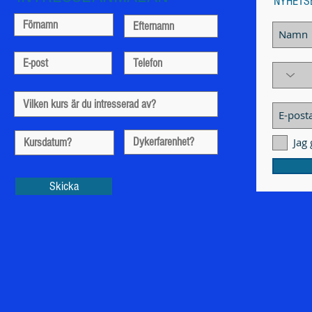
NYHETS
Jag
Skicka