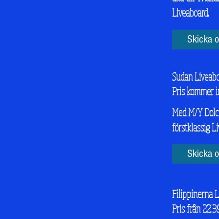
Liveaboard.
Skicka o
Sudan Liveab
Pris kommer i
Med M/Y Dolce
förstklassig L
Skicka o
Filippinerna 
Pris från 22.3