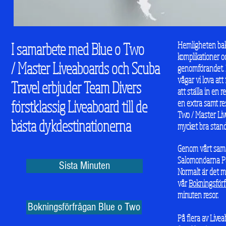
I samarbete med Blue o Two
Hemligheten bako
komplikationer oc
/ Master Liveaboards och Scuba
genomförandet. 
vågar vi lova att
Travel erbjuder Team Divers
att ställa in en 
förstklassig Liveaboard till de
en extra samt re
Two / Master Liv
bästa dykdestinationerna
mycket bra standa
Genom vårt samar
Salomonöarna Pap
Sista Minuten
Normalt är det me
vår
Bokningsför
minuten resor.
Bokningsförfrågan Blue o Two
På flera av Live