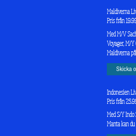
Maldiverna Li
Pris från 19.9
Med M/V Sachi
Voyager, M/Y 
Maldiverna p
Skicka o
Indonesien Li
Pris från 25.9
Med S/Y Indo 
Manta kan du å