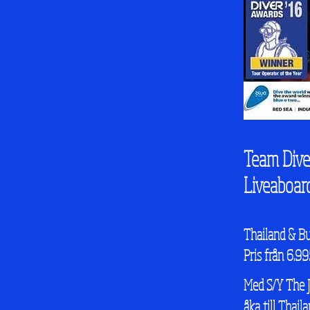
Team Dive
Liveaboar
Thailand & B
Pris från 6.99
Med S/Y The 
åka till Thail