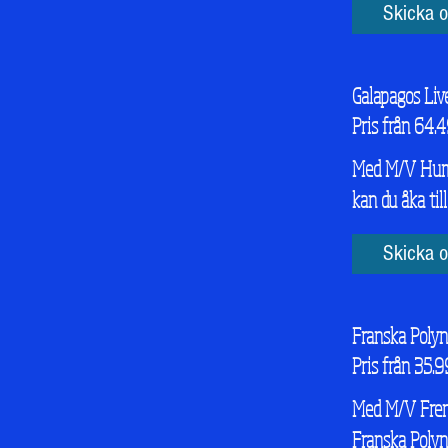
Skicka o
Galapagos Liv
Pris från 64.4
Med M/V Humb
kan du åka til
Skicka o
Franska Polyn
Pris från 35.9
Med M/V Frenc
Franska Polyn