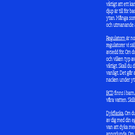
viktigt att ett 
djup är till för 
ytan. Många som 
och utmanande akt
Regulatorn
är no
regulatorer vi s
avsedd för. Om d
och vilken typ av
viktigt. Skall d
vanligt. Det går 
nacken under ytan
BCD
finns i barn
våra vatten. Skil
Dykflaska
, Om d
av dig med din eg
van att dyka med 
annorlunda. Om d