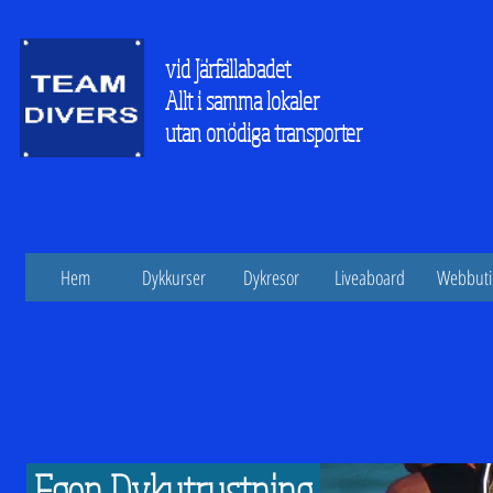
vid Järfällabadet
Allt i samma lokaler
utan onödiga transporter
Hem
Dykkurser
Dykresor
Liveaboard
Webbuti
Egen Dykutrustning