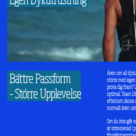
Även om all dyku
Bättre Passform
större med egen d
prova dig fram? 
- Större Upplevelse
optimal. Team Di
eftersom dessa 
normalt även utm
Om du inte går e
är intresserad i
försäljningsprise