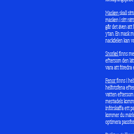
Masken
skall si
masken i sitt rä
går det även att 
ytan. En mask me
nackdelen kan va
Snorkel
finns me
eftersom den lät
vara att föredra 
Fenor
finns i he
helfotsfena efte
vatten eftersom 
mestadels kommer
införskaffa ett 
kommer du märka 
optimera passfor