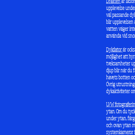
Dräkten
är liks
upplevelse under
väl passande dyk
blir upplevelsen
vatten väger int
använda vid snor
Dykdator
är ocks
möjlighet att h
tveksamheter upp
djup blir när du 
havets botten oc
Övrig utrustning 
dykaktiviteter om
U/W fotograferi
ytan. Om du tyck
under ytan, färg
och ovan ytan me
systemkameror fi