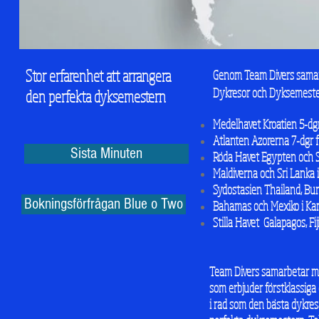
Stor erfarenhet att arrangera
Genom Team Divers samarb
Dykresor och Dyksemester 
den perfekta dyksemestern
Medelhavet Kroatien 5-dgr 
Atlanten Azorerna 7-dgr fr
Sista Minuten
Röda Havet Egypten och Su
Maldiverna och Sri Lanka i
Sydostasien Thailand, Burm
Bokningsförfrågan Blue o Two
Bahamas och Mexiko i Karib
Stilla Havet Galapagos, Fi
Team Divers samarbetar me
som erbjuder förstklassiga 
i rad som den bästa dykres