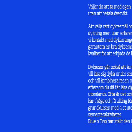
Väljer du att ta med egen
utan att betala övervikt.
Att välja rätt dykresmål 
dykning men utan erfarenh
vi kontakt med dykarrangö
garantera en bra dyksemes
kvalitet för att erbjuda d
Dykresor går också att ko
vill lära sig dyka under s
och vill kombinera resan
eftersom du då får lära d
utomlands. Ofta är det ock
kan fråga och få allting f
grundkursen med 4 st uted
semesteraktiviteter.
Blue o Two har ställt den