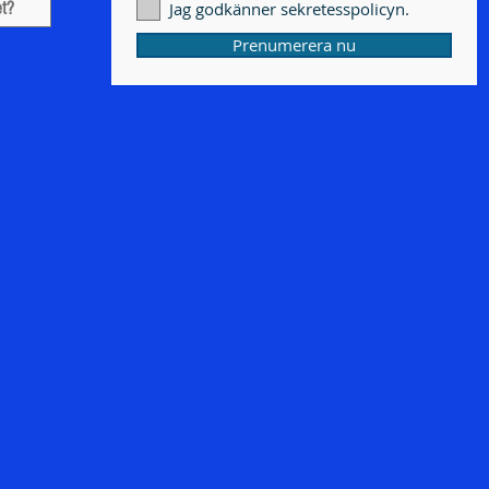
Jag godkänner sekretesspolicyn.
Prenumerera nu