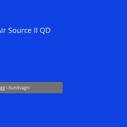
ir Source II QD
gg i kundvagn