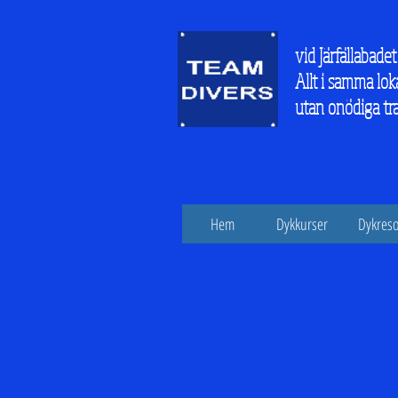
vid Järfällabadet
Allt i samma lok
utan onödiga tr
Hem
Dykkurser
Dykreso