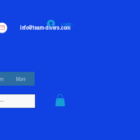
Logga in
info@team-divers.com
en
More