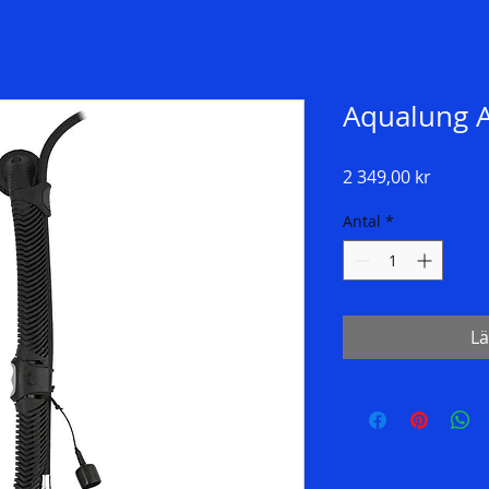
Aqualung A
Pris
2 349,00 kr
Antal
*
Lä