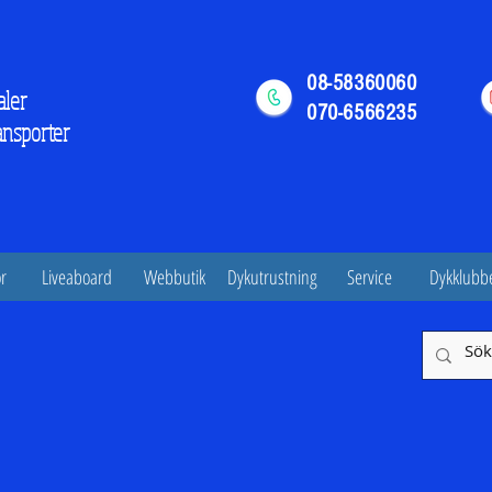
08-58360060
aler
070-6566235
ansporter
r
Liveaboard
Webbutik
Dykutrustning
Service
Dykklubb