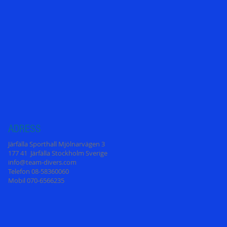
ADRESS
Järfälla Sporthall Mjölnarvägen 3
177 41 Järfälla Stockholm Sverige
info@team-divers.com
Telefon 08-58360060
Mobil 070-6566235