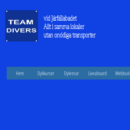
vid Järfällabadet
Allt i samma lokaler
utan onödiga transporter
Hem
Dykkurser
Dykresor
Liveaboard
Webbuti