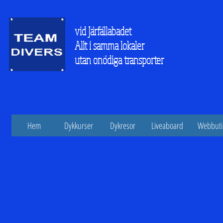
vid Järfällabadet
Allt i samma lokaler
utan onödiga transporter
Hem
Dykkurser
Dykresor
Liveaboard
Webbuti