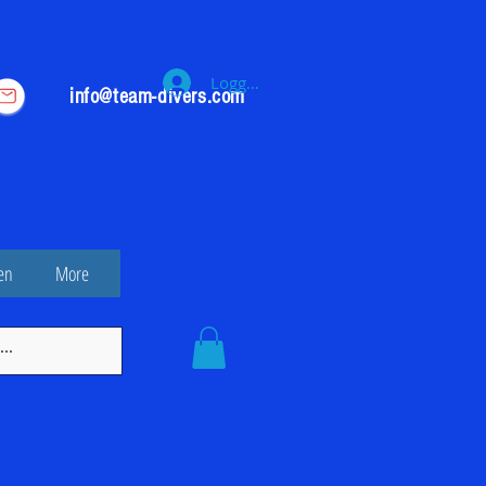
Logga in
info@team-divers.com
en
More