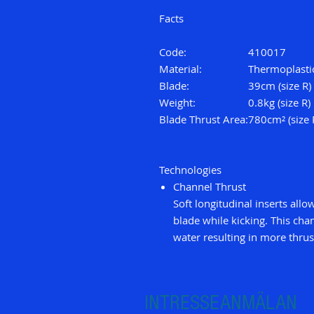
Facts
Code:
410017
Material:
Thermoplasti
Blade:
39cm (size R)
Weight:
0.8kg (size R)
Blade Thrust Area:
780cm² (size 
Technologies
Channel Thrust
Soft longitudinal inserts allo
blade while kicking. This ch
water resulting in more thrus
INTRESSEANMÄLAN