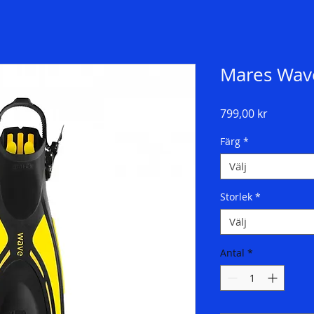
Mares Wav
Pris
799,00 kr
Färg
*
Välj
Storlek
*
Välj
Antal
*