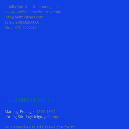
Järfälla Sporthall Mjölnarvägen 3
177 41 Järfälla Stockholm Sverige
info@team-divers.com
Telefon 08-58360060
Mobil 070-6566235
TELEFONÖPPETT
IDER
Måndag-Fredag
kl 12:00-18:00
Lördag-Söndag/Helgdag
Stängt
Vill du besöka oss, slå oss en signal för att