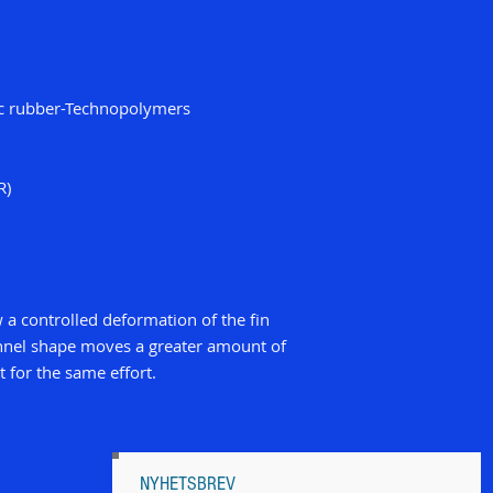
c rubber-Technopolymers
R)
w a controlled deformation of the fin
annel shape moves a greater amount of
t for the same effort.
NYHETSBREV