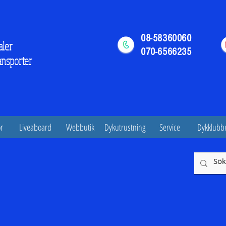
08-58360060
aler
070-6566235
ansporter
r
Liveaboard
Webbutik
Dykutrustning
Service
Dykklubb