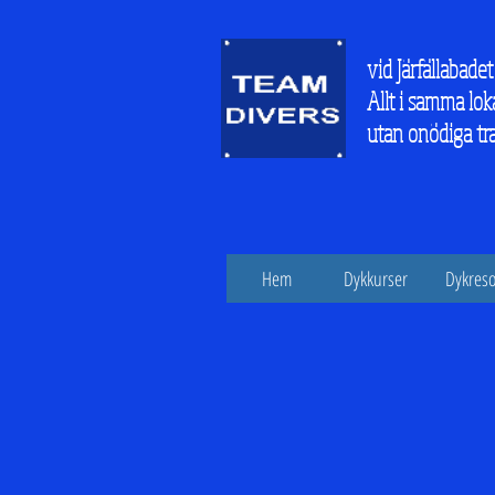
vid Järfällabadet
Allt i samma lok
utan onödiga tr
Hem
Dykkurser
Dykreso