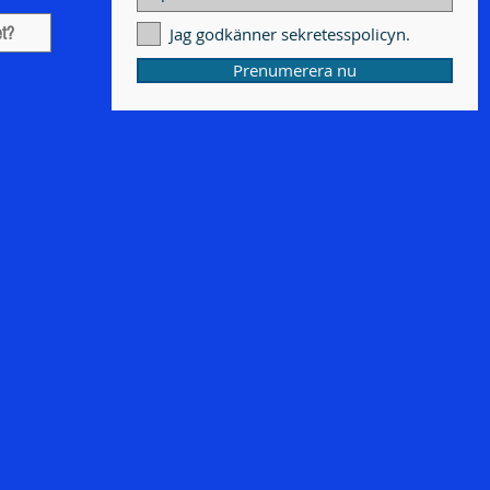
Jag godkänner sekretesspolicyn.
Prenumerera nu