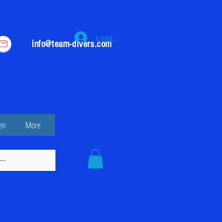
Logga in
info@team-divers.com
en
More