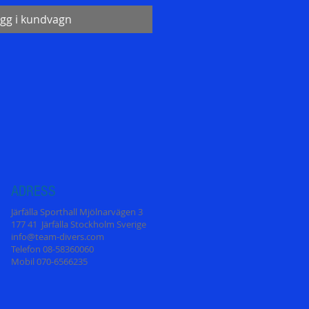
gg i kundvagn
ADRESS
Järfälla Sporthall Mjölnarvägen 3
177 41 Järfälla Stockholm Sverige
info@team-divers.com
Telefon 08-58360060
Mobil 070-6566235