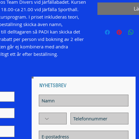
hos Team Divers vid Järfällabadet. Kursen
Lä
18.00-ca 21.00 vid Järfälla Sporthall.
kursprogram. I priset inkluderas teori,
beställning skicka även namn,
ill delltagaren så PADI kan skicka det
 rabatt per person vid bokning av 2 eller
ten går ej kombinera med andra
tigt ett år efter beställning.
NYHETSBREV