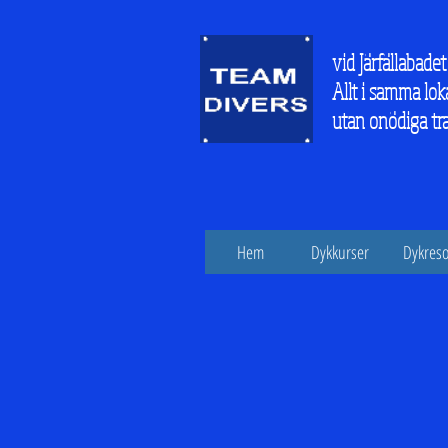
vid Järfällabadet
Allt i samma lok
utan onödiga tr
Hem
Dykkurser
Dykreso