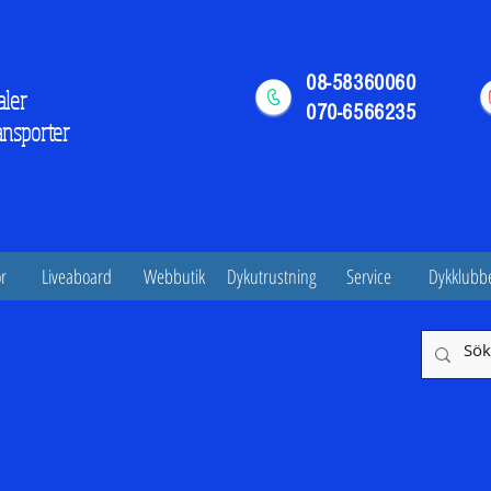
08-58360060
aler
070-6566235
ansporter
r
Liveaboard
Webbutik
Dykutrustning
Service
Dykklubb