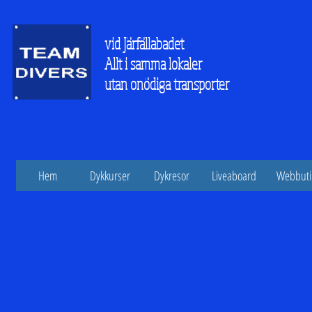
vid Järfällabadet
Allt i samma lokaler
utan onödiga transporter
Hem
Dykkurser
Dykresor
Liveaboard
Webbuti