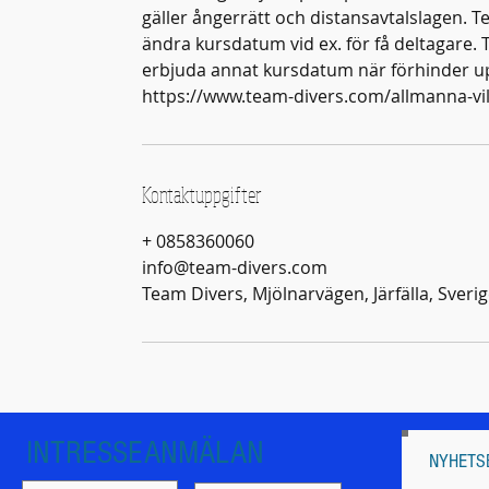
gäller ångerrätt och distansavtalslagen. Te
ändra kursdatum vid ex. för få deltagare. 
erbjuda annat kursdatum när förhinder up
https://www.team-divers.com/allmanna-vill
Kontaktuppgifter
+ 0858360060
info@team-divers.com
Team Divers, Mjölnarvägen, Järfälla, Sveri
INTRESSEANMÄLAN
NYHETS