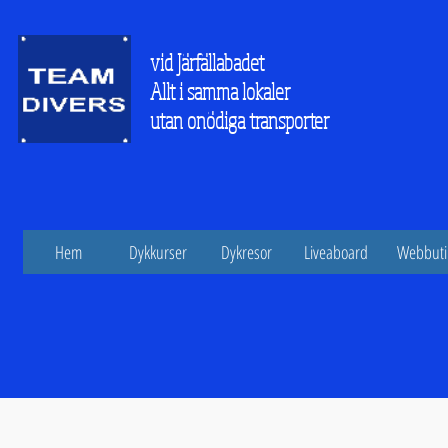
vid Järfällabadet
Allt i samma lokaler
utan onödiga transporter
Hem
Dykkurser
Dykresor
Liveaboard
Webbuti