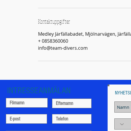
Kontaktuppgifter
Medley Järfällabadet, Mjölnarvägen, Järfäl
+ 0858360060
info@team-divers.com
INTRESSEANMÄLAN
NYHETS