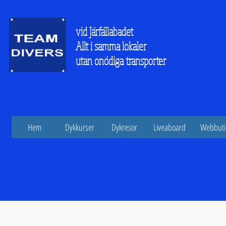
vid Järfällabadet
Allt i samma lokaler
utan onödiga transporter
Hem
Dykkurser
Dykresor
Liveaboard
Webbuti