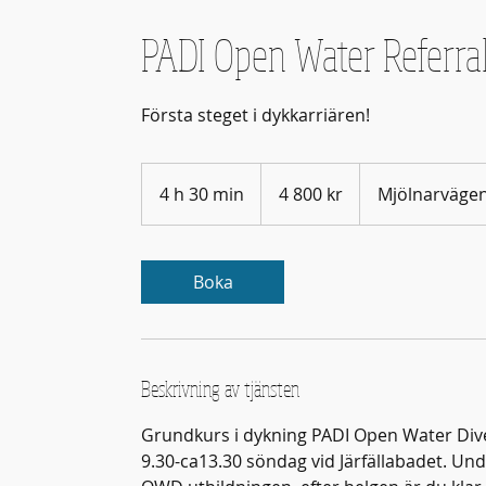
PADI Open Water Referral
Första steget i dykkarriären!
4 800
svenska
4 h 30 min
4
4 800 kr
Mjölnarvägen
kronor
h
3
0
Boka
m
i
n
Beskrivning av tjänsten
Grundkurs i dykning PADI Open Water Diver
9.30-ca13.30 söndag vid Järfällabadet. U